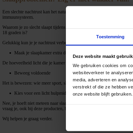
Een slechte nachtrust kan het natuurlijke ritme van je lichaam enorm 
immuunsysteem.
Waarom je zo slecht slaapt tijdens de lente en zomer? Dat komt voora
18 graden is?
Toestemming
Gelukkig kun je je nachtrust verbeteren met een paar simpele tips. Wij
Maak je slaapkamer extra donker
Deze website maakt gebruik
De hoeveelheid licht die je kamer binnendringt kan een grote invloed 
We gebruiken cookies om cont
websiteverkeer te analyseren
Beweeg voldoende
media, adverteren en analys
Het is bewezen: wie meer sport, slaapt ook beter. Zorg er enkel voor d
verstrekt of die ze hebben v
Kies voor een licht hulpmiddel
onze website blijft gebruiken.
Nee, je hoeft niet meteen naar slaappillen te grijpen. Er bestaan ook
vraag je, ook bij deze producten, best eerst advies bij je apotheker.
Wij helpen je graag verder.