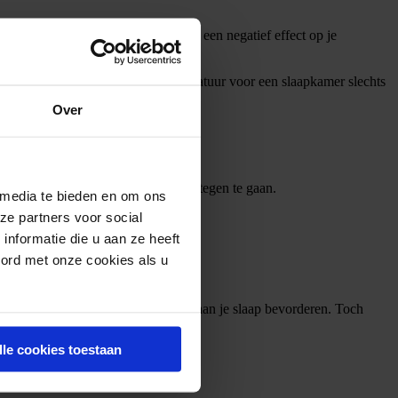
rde focus. Bovendien heeft het ook een negatief effect op je
e bijvoorbeeld dat de ideale temperatuur voor een slaapkamer slechts
Over
de ochtend door vroege zonnestralen tegen te gaan.
 media te bieden en om ons
ze partners voor social
nformatie die u aan ze heeft
rkout.
oord met onze cookies als u
ngrediënten als melatonine en valeriaan je slaap bevorderen. Toch
lle cookies toestaan