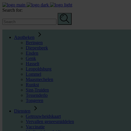
Search for:
Apotheken
Beringen
Diepenbeek
Eisden
Genk
Hasselt
Leopoldsburg
Lommel
Maasmechelen
Runkst
Sint-Truiden
Tessenderlo
Tongeren
Diensten
Getrouwheidskaart
Vervallen geneesmiddelen
Vaccinatie