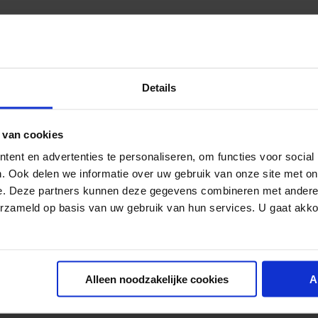
verstoren. Minder slaap betekent ook een slecht humeur en een verminde
l door de warmere temperaturen en de langere dagen vol zonlicht. Wist j
Details
 helpen je alvast op weg:
 van cookies
hebben op je nachtrust. Gun je lichaam die extra paar uurtjes slaap in 
ent en advertenties te personaliseren, om functies voor social
. Ook delen we informatie over uw gebruik van onze site met on
e. Deze partners kunnen deze gegevens combineren met andere i
at je minstens een uur voordat je het bed in kruipt klaar bent met je wo
erzameld op basis van uw gebruik van hun services. U gaat akk
 andere middelen die je nachtrust kunnen helpen verbeteren. Zo kunnen i
Alleen noodzakelijke cookies
A