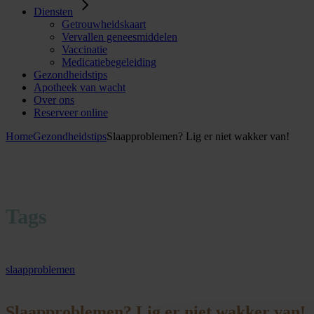
Diensten
Getrouwheidskaart
Vervallen geneesmiddelen
Vaccinatie
Medicatiebegeleiding
Gezondheidstips
Apotheek van wacht
Over ons
Reserveer online
Home
Gezondheidstips
Slaapproblemen? Lig er niet wakker van!
Tags
slaapproblemen
Slaapproblemen? Lig er niet wakker van!