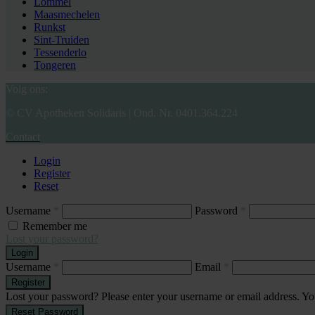
Lommel
Maasmechelen
Runkst
Sint-Truiden
Tessenderlo
Tongeren
Volg ons:
© CV Apotheken Solidaris | Ond. Nr. 0401.364.224
Contact
Login
Register
Reset
Username
*
Password
*
Remember me
Lost your password?
Login
Username
*
Email
*
Register
Lost your password? Please enter your username or email address. You
Reset Password