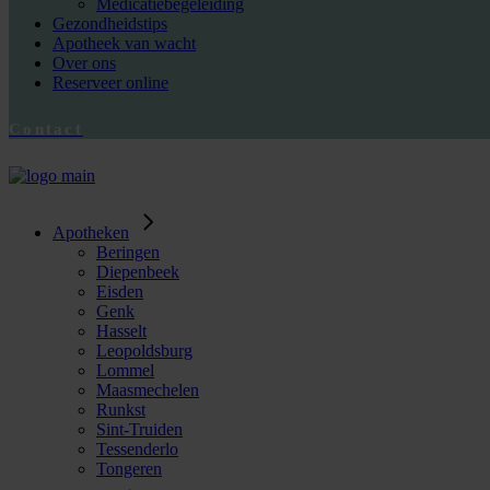
Medicatiebegeleiding
Gezondheidstips
Apotheek van wacht
Over ons
Reserveer online
Contact
Apotheken
Beringen
Diepenbeek
Eisden
Genk
Hasselt
Leopoldsburg
Lommel
Maasmechelen
Runkst
Sint-Truiden
Tessenderlo
Tongeren